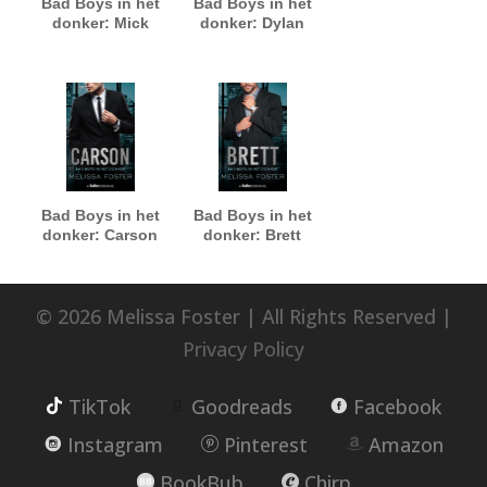
Bad Boys in het
Bad Boys in het
donker: Mick
donker: Dylan
Bad Boys in het
Bad Boys in het
donker: Carson
donker: Brett
© 2026 Melissa Foster | All Rights Reserved |
Privacy Policy
TikTok
Goodreads
Facebook
Instagram
Pinterest
Amazon
BookBub
Chirp