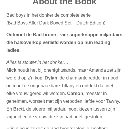
About the Book
Bad boys in het donker de complete serie
(Bad Boys After Dark Boxed Set – Dutch Edition)
Ontmoet de Bad-broers: vier superknappe miljardairs
die halsoverkop verliefd worden op hun leading
ladies.
Alles is stouter in het donker…
Mick
houdt het bij onenightstands, maar Amanda zet zijn
wereld op z’n kop.
Dylan
, de charmante redder in nood,
ontmoet de ongenaakbare Tiffany en ontdekt dat niet
elke vrouw gered wil worden.
Carson
, meester in
geheimen, worstelt met zijn verboden liefde voor Tawny.
En
Brett
, de stoere miljardair, moet kiezen tussen zijn
vrijheid en de vrouw die zijn hart heeft gestolen.
Eén ding is zeker: de Bad-broers laten je smelten!