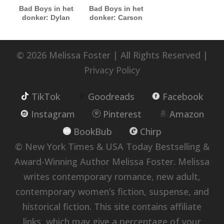
Bad Boys in het
Bad Boys in het
donker: Dylan
donker: Carson
© 2026 Melissa Foster | All Rights Reserved |
Privacy Policy
TikTok
Goodreads
Facebook
Instagram
Pinterest
Amazon
BookBub
Chirp
© New York Times & USA Today Bestselling &
Award-Winning Author Melissa Foster. Melissa
writes contemporary romance, new adult,
contemporary women’s fiction, suspense, and
historical fiction. This site contains affiliate
links, which may give a percentage of your