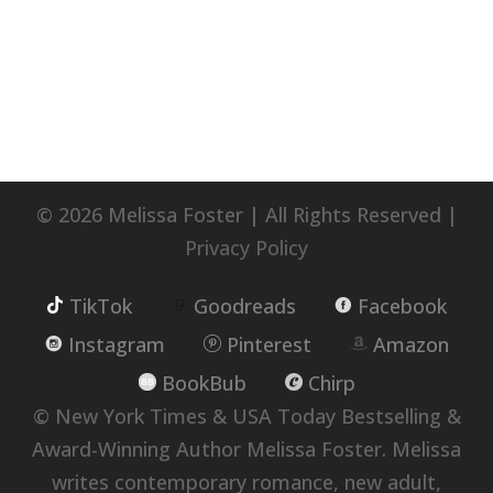
© 2026 Melissa Foster | All Rights Reserved |
Privacy Policy
TikTok
Goodreads
Facebook
Instagram
Pinterest
Amazon
BookBub
Chirp
© New York Times & USA Today Bestselling &
Award-Winning Author Melissa Foster. Melissa
writes contemporary romance, new adult,