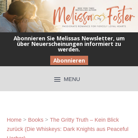
Abonnieren Sie Melissas Newsletter, um
über Neuerscheinungen informiert zu
werden.
Abonnieren
Home
>
Books
>
The Gritty Truth – Kein Blick
zurück (Die Whiskeys: Dark Knights aus Peaceful