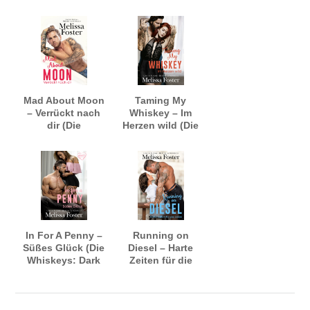
Whiskeys: Dark
Whiskeys: Dark
Knights aus
Knights aus
Peaceful Harbor)
Peaceful Harbor)
Mad About Moon
Taming My
– Verrückt nach
Whiskey – Im
dir (Die
Herzen wild (Die
Whiskeys: Dark
Whiskeys: Dark
Knights aus
Knights aus
Peaceful Harbor)
Peaceful Harbor)
In For A Penny –
Running on
Süßes Glück (Die
Diesel – Harte
Whiskeys: Dark
Zeiten für die
Knights aus
Liebe (Die
Peaceful Harbor)
Whiskeys: Dark
Knights aus
Peaceful Harbor)