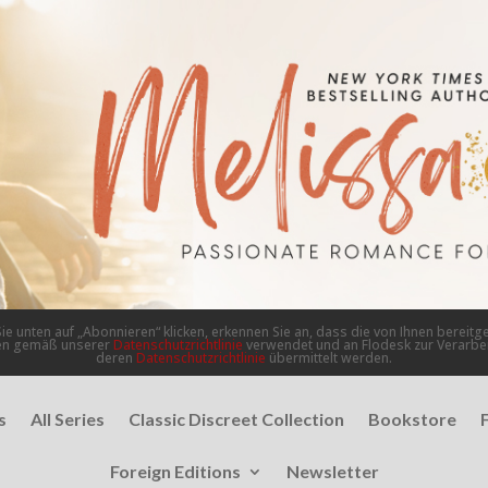
ie unten auf „Abonnieren“ klicken, erkennen Sie an, dass die von Ihnen bereitge
en gemäß unserer
Datenschutzrichtlinie
verwendet und an Flodesk zur Verarb
deren
Datenschutzrichtlinie
übermittelt werden.
s
All Series
Classic Discreet Collection
Bookstore
Foreign Editions
Newsletter