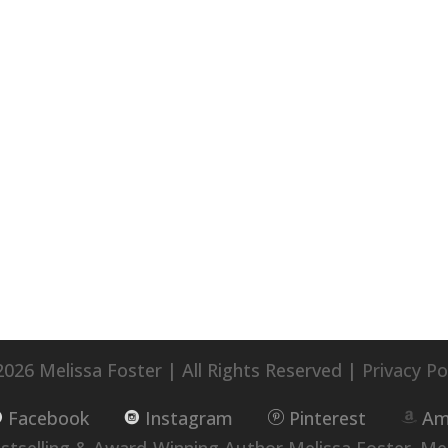
026 Melissa Foster | All Rights Reserved |
Privacy Po
Facebook
Instagram
Pinterest
Am
selling & Award-Winning Author Melissa Foster. Me