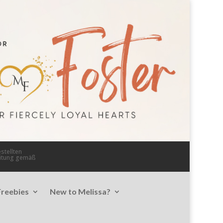
stellten
eitung gemäß
Freebies
New to Melissa?