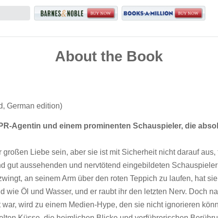
About the Book
nd, German edition)
 PR-Agentin und einem prominenten Schauspieler, die absol
großen Liebe sein, aber sie ist mit Sicherheit nicht darauf au
izend gut aussehenden und nervtötend eingebildeten Schauspiel
u zwingt, an seinem Arm über den roten Teppich zu laufen, hat si
nd wie Öl und Wasser, und er raubt ihr den letzten Nerv. Doch na
war, wird zu einem Medien-Hype, den sie nicht ignorieren könne
elten Küsse, die heimlichen Blicke und verführerischen Berührun