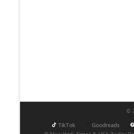
© 2
TikTok
Goodreads
© New York Times & USA Today Best