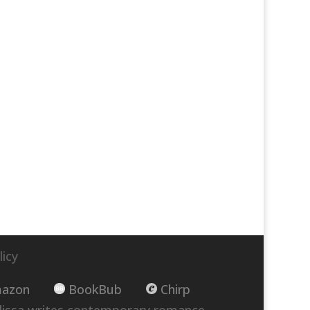
licy
azon
BookBub
Chirp
lissa writes contemporary romance,