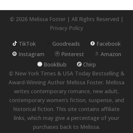
© 2026 Melissa Foster | All Rights Reserved |
Privacy Policy
TikTok
Goodreads
Facebook
Instagram
Pinterest
Amazon
BookBub
Chirp
© New York Times & USA Today Bestselling &
Award-Winning Author Melissa Foster. Melissa
writes contemporary romance, new adult,
contemporary women’s fiction, suspense, and
historical fiction. This site contains affiliate
links, which may give a percentage of your
purchases back to Melissa.