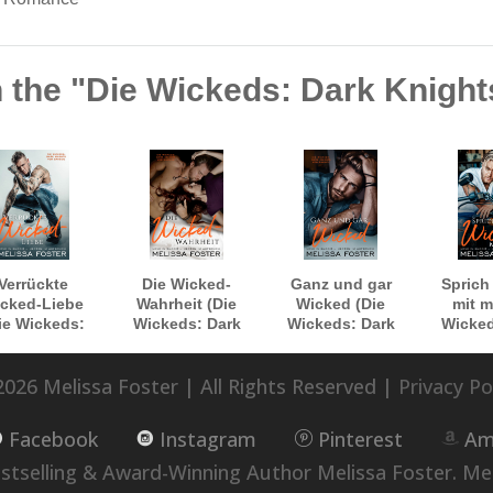
 the "Die Wickeds: Dark Knigh
Verrückte
Die Wicked-
Ganz und gar
Sprich
cked-Liebe
Wahrheit (Die
Wicked (Die
mit m
ie Wickeds:
Wickeds: Dark
Wickeds: Dark
Wicked
 Knights von
Knights von
Knights von
Knigh
Bayside)
Bayside)
Bayside)
Bay
026 Melissa Foster | All Rights Reserved |
Privacy Po
Facebook
Instagram
Pinterest
Am
selling & Award-Winning Author Melissa Foster. Me