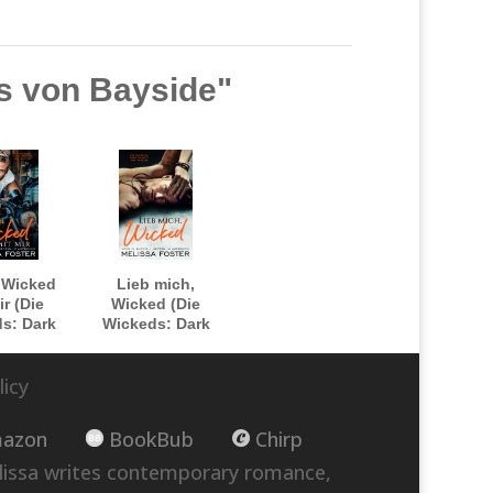
ts von Bayside"
 Wicked
Lieb mich,
ir (Die
Wicked (Die
s: Dark
Wickeds: Dark
ts von
Knights von
side)
Bayside)
licy
azon
BookBub
Chirp
lissa writes contemporary romance,