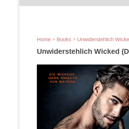
Home
>
Books
>
Unwiderstehlich Wicke
Unwiderstehlich Wicked (D