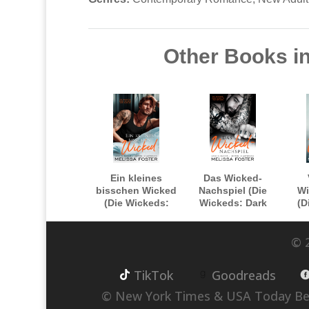
Other Books in
Ein kleines
Das Wicked-
bisschen Wicked
Nachspiel (Die
Wi
(Die Wickeds:
Wickeds: Dark
(D
Dark Knights von
Knights von
Dark
Bayside)
Bayside)
© 2
TikTok
Goodreads
© New York Times & USA Today Best