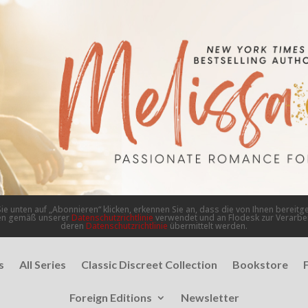
ie unten auf „Abonnieren“ klicken, erkennen Sie an, dass die von Ihnen bereitge
en gemäß unserer
Datenschutzrichtlinie
verwendet und an Flodesk zur Verarb
deren
Datenschutzrichtlinie
übermittelt werden.
s
All Series
Classic Discreet Collection
Bookstore
Foreign Editions
Newsletter