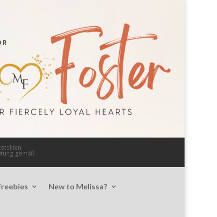
stellten
eitung gemäß
Freebies
New to Melissa?