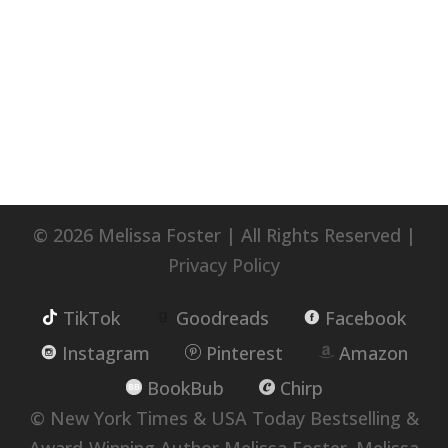
© 2026 Melissa Foster | All Rights Reserved |
Privacy Policy
TikTok
Goodreads
Facebook
Instagram
Pinterest
Amazon
BookBub
Chirp
© New York Times & USA Today Bestselling &