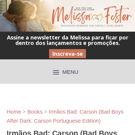
Assine a newsletter da Melissa para ficar por
dentro dos lançamentos e promoções.
Inscreva-se
Home
>
Books
>
Irmãos Bad: Carson (Bad Boys
After Dark: Carson Portuguese Edition)
Irmãos Bad: Carson (Bad Boys