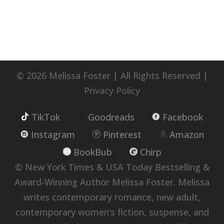
© 2026 Melissa Foster | All Rights Reserved |
Privacy Policy
TikTok
Goodreads
Facebook
Instagram
Pinterest
Amazon
BookBub
Chirp
© New York Times & USA Today Bestselling &
Award-Winning Author Melissa Foster. Melissa
writes contemporary romance, new adult,
contemporary women’s fiction, suspense, and