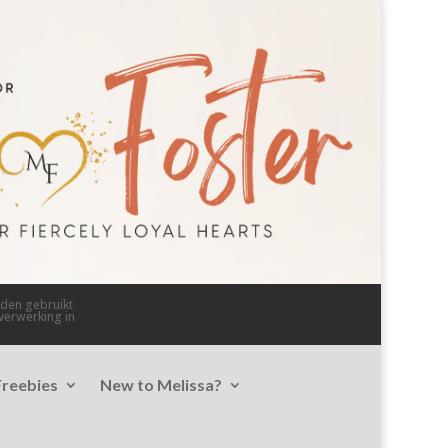
rden gebruikt
verwerking in
Freebies
New to Melissa?