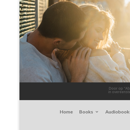
Door op "Abo
in overeens
Home
Books
Audiobook