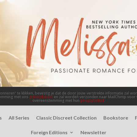
nneren" te klikken, bevestig je dat de door jouw verstrekte informatie zal wo
temming met ons
privacybeleid
en zal worden verzonden naar MailChimp voor 
overeenstemming met hun
privacybeleid
.
s
All Series
Classic Discreet Collection
Bookstore
Foreign Editions
Newsletter