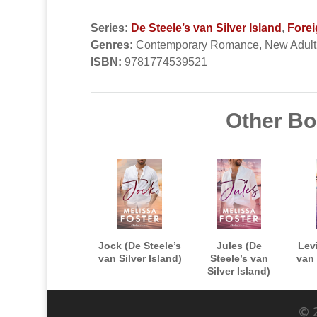
Series:
De Steele’s van Silver Island
,
Forei
Genres:
Contemporary Romance, New Adul
ISBN:
9781774539521
Other Boo
Jock (De Steele’s
Jules (De
Levi
van Silver Island)
Steele’s van
van 
Silver Island)
© 2