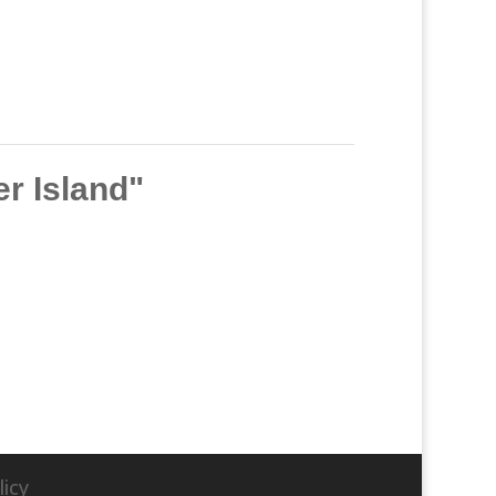
er Island"
licy