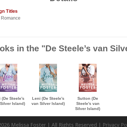
gn Titles
t Romance
ks in the "De Steele’s van Silv
 (De Steele’s
Leni (De Steele’s
Sutton (De
Silver Island)
van Silver Island)
Steele’s van
Silver Island)
026 Melissa Foster | All Rights Reserved |
Privacy Po